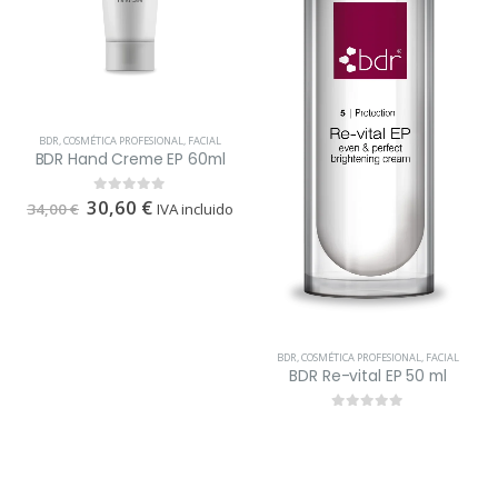
BDR
,
COSMÉTICA PROFESIONAL
,
FACIAL
BDR Hand Creme EP 60ml
30,60
€
0
out of 5
34,00
€
IVA incluido
BDR
,
COSMÉTICA PROFESIONAL
,
FACIAL
BDR Re-vital EP 50 ml
0
out of 5