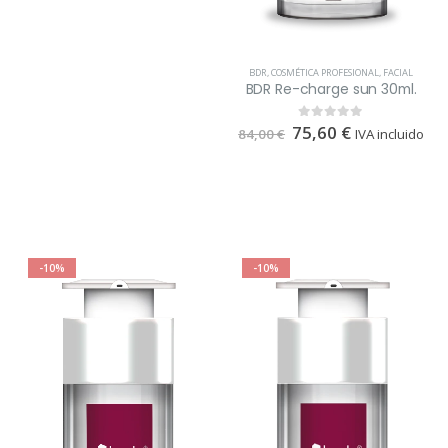
BDR
,
COSMÉTICA PROFESIONAL
,
FACIAL
BDR Re-charge sun 30ml.
75,60
€
0
out of 5
84,00
€
IVA incluido
-10%
-10%