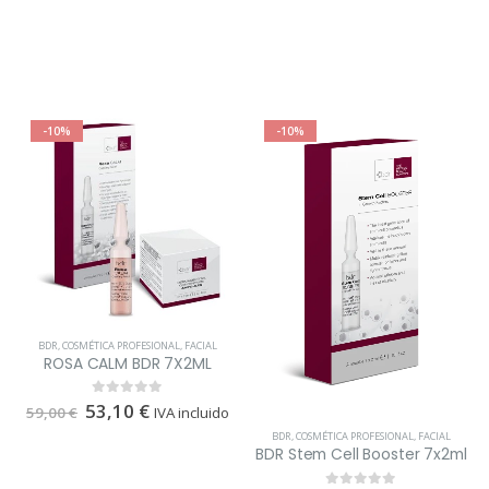
-10%
-10%
BDR
,
COSMÉTICA PROFESIONAL
,
FACIAL
ROSA CALM BDR 7X2ML
53,10
€
0
out of 5
59,00
€
IVA incluido
BDR
,
COSMÉTICA PROFESIONAL
,
FACIAL
BDR Stem Cell Booster 7x2ml