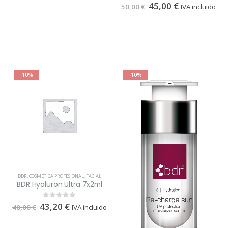
45,00
€
0
out of 5
50,00
€
IVA incluido
-10%
-10%
BDR
,
COSMÉTICA PROFESIONAL
,
FACIAL
BDR Hyaluron Ultra 7x2ml
43,20
€
0
out of 5
48,00
€
IVA incluido