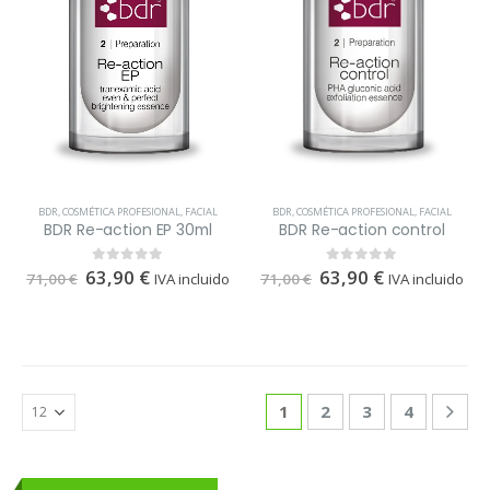
BDR
,
COSMÉTICA PROFESIONAL
,
FACIAL
BDR
,
COSMÉTICA PROFESIONAL
,
FACIAL
BDR Re-action control
BDR Re-action EP 30ml
63,90
€
0
out of 5
63,90
€
0
out of 5
71,00
€
IVA incluido
71,00
€
IVA incluido
1
2
3
4