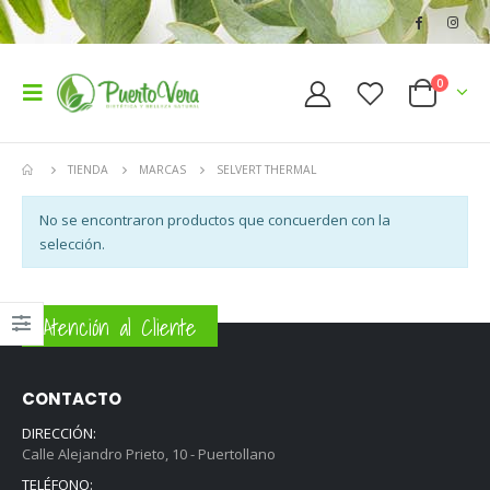
0
TIENDA
MARCAS
SELVERT THERMAL
No se encontraron productos que concuerden con la
selección.
Atención al Cliente
CONTACTO
DIRECCIÓN:
Calle Alejandro Prieto, 10 - Puertollano
TELÉFONO: