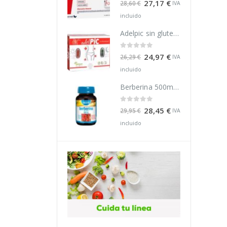
27,17
€
27,17
€
28,60
€
28,60
€
IVA
IVA
incluido
incluido
Adelpic sin gluten 28 caps pinisan
Adelpic sin gluten 28 caps pinisan
0
out of 5
0
out of 5
24,97
€
24,97
€
26,29
€
26,29
€
IVA
IVA
incluido
incluido
Berberina 500mg 60 caps naturmil
Berberina 500mg 60 caps naturmil
0
out of 5
0
out of 5
28,45
€
28,45
€
29,95
€
29,95
€
IVA
IVA
incluido
incluido