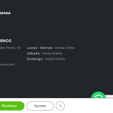
ARNOS
ro Prieto, 10 -
Lunes - Viernes
- Venta Online
Sábado
- Venta Online
Domingo
- Venta Online
vera.com
Cerrar el banner de cookies RGP
Rechazar
Ajustes