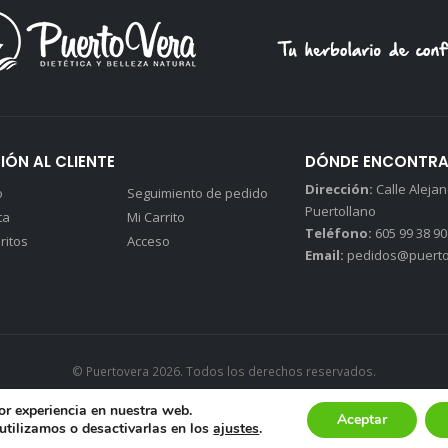
IÓN AL CLIENTE
DÓNDE ENCONTR
Dirección:
Calle Alejand
o
Seguimiento de pedido
Puertollano
ta
Mi Carrito
Teléfono:
605 99 38 90
ritos
Acceso
Email:
pedidos@puerto
© Puertovera 2026. Todos los derechos reservados.
Política de privacidad
|
Avisos legales
|
Política de Cookies
or experiencia en nuestra web.
Realizado con
por
Manu Jiménez – Estudio Creativo & Consultoría Marketing
Aceptar
tilizamos o desactivarlas en los
ajustes
.