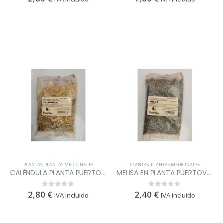
PLANTAS
,
PLANTAS MEDICINALES
PLANTAS
,
PLANTAS MEDICINALES
CALÉNDULA PLANTA PUERTOVERA
MELISA EN PLANTA PUERTOVERA
2,80
€
2,40
€
0
out of 5
0
out of 5
IVA incluido
IVA incluido