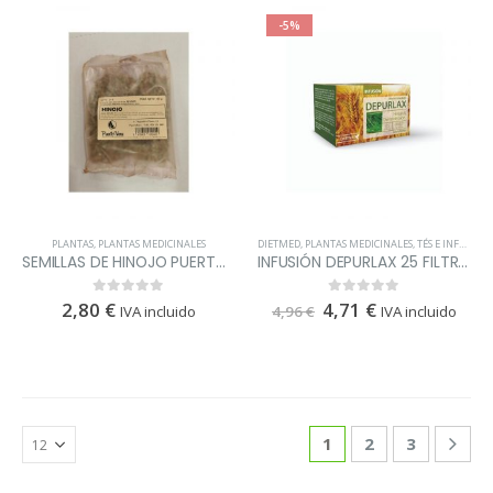
-5%
PLANTAS
,
PLANTAS MEDICINALES
DIETMED
,
PLANTAS MEDICINALES
,
TÉS E INFUSIONES
SEMILLAS DE HINOJO PUERTOVERA
INFUSIÓN DEPURLAX 25 FILTROS
2,80
€
4,71
€
0
out of 5
0
out of 5
IVA incluido
4,96
€
IVA incluido
1
2
3