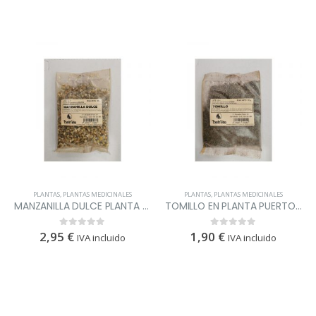
PLANTAS
,
PLANTAS MEDICINALES
PLANTAS
,
PLANTAS MEDICINALES
MANZANILLA DULCE PLANTA PUERTOVERA
TOMILLO EN PLANTA PUERTOVERA
2,95
€
1,90
€
0
out of 5
0
out of 5
IVA incluido
IVA incluido