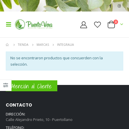
0
TIENDA
MARCAS
INTEGRALIA
No se encontraron productos que concuerden con la
selección.
Atención al Cliente
CONTACTO
DIRECCIÓN:
Calle Alejandro Prieto, 10 - Puertollano
TELÉFONO: