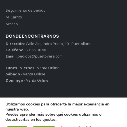
Seguimiento de pedido
Mi Carrito
Acceso
DÓNDE ENCONTRARNOS
Dirección:
Calle Alejandro Prieto, 10 - Puertollano
Teléfono:
605 99 38 90
Email:
pedidos@puertovera.com
Lunes - Viernes
- Venta Online
Sábado
- Venta Online
Domingo
- Venta Online
Utilizamos cookies para ofrecerte la mejor experiencia en
nuestra web.
© Puertovera 2026. Todos los derechos reservados.
Puedes aprender más sobre qué cookies utilizamos o
Política de privacidad
|
Avisos legales
|
Política de Cookies
desactivarlas en los
ajustes
.
¿Necesitas ayuda?
Realizado con
por
Manu Jiménez – Estudio Creativo & Consultoría