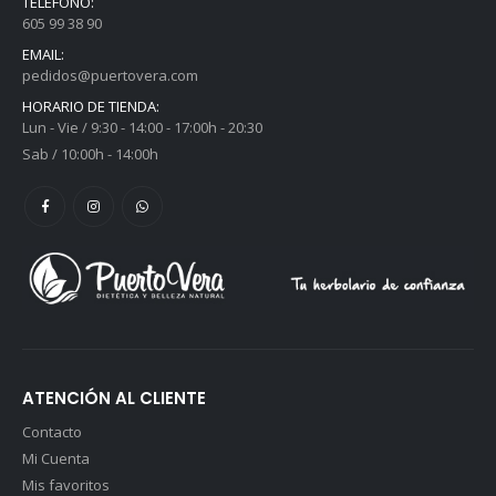
TELÉFONO:
605 99 38 90
0
out of 5
0
out of 5
28,45
€
28,45
€
29,95
€
29,95
€
IVA
IVA
EMAIL:
pedidos@puertovera.com
incluido
incluido
HORARIO DE TIENDA:
Lun - Vie / 9:30 - 14:00 - 17:00h - 20:30
Sab / 10:00h - 14:00h
ATENCIÓN AL CLIENTE
Contacto
Mi Cuenta
Mis favoritos