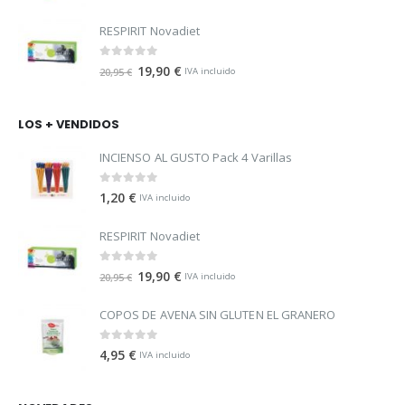
RESPIRIT Novadiet
0
out of 5
19,90
€
20,95
€
IVA incluido
LOS + VENDIDOS
INCIENSO AL GUSTO Pack 4 Varillas
0
out of 5
1,20
€
IVA incluido
RESPIRIT Novadiet
0
out of 5
19,90
€
20,95
€
IVA incluido
COPOS DE AVENA SIN GLUTEN EL GRANERO
0
out of 5
4,95
€
IVA incluido