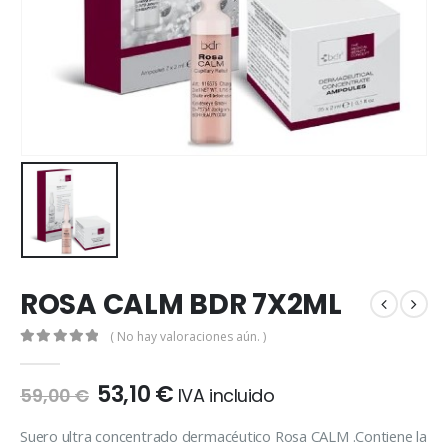
ROSA CALM BDR 7X2ML
( No hay valoraciones aún. )
0
out of 5
53,10
€
59,00
€
IVA incluido
Suero ultra concentrado dermacéutico Rosa CALM .Contiene la