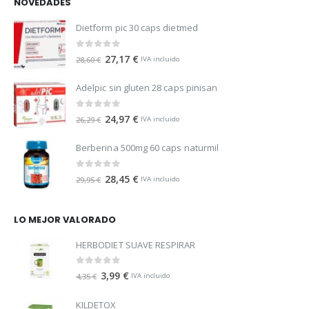
NOVEDADES
Dietform pic 30 caps dietmed
0
out of 5
27,17
€
28,60
€
IVA incluido
Adelpic sin gluten 28 caps pinisan
0
out of 5
24,97
€
26,29
€
IVA incluido
Berberina 500mg 60 caps naturmil
0
out of 5
28,45
€
29,95
€
IVA incluido
LO MEJOR VALORADO
HERBODIET SUAVE RESPIRAR
0
out of 5
3,99
€
4,35
€
IVA incluido
KILDETOX