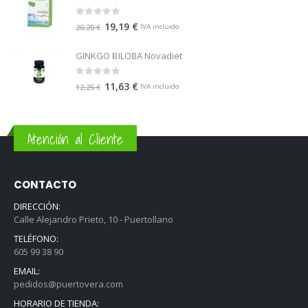
0
out of 5
19,19
€
20,20
€
IVA incluido
GINKGO BILOBA Novadiet
0
out of 5
11,63
€
12,25
€
IVA incluido
Atención al Cliente
CONTACTO
DIRECCIÓN:
Calle Alejandro Prieto, 10 - Puertollano
TELÉFONO:
605 99 38 90
EMAIL:
pedidos@puertovera.com
HORARIO DE TIENDA: