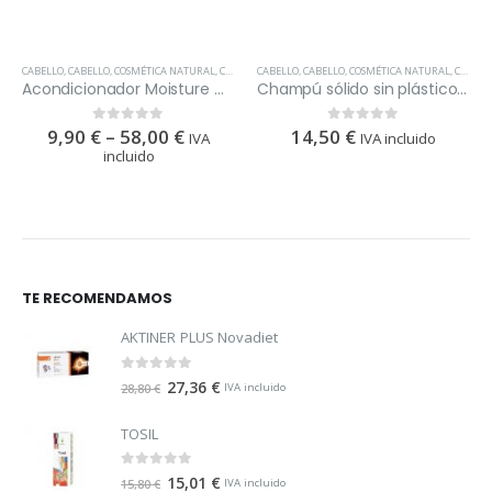
CABELLO
,
CABELLO
,
WEDO
,
COSMÉTICA NATURAL
,
COSMÉTICA PROFESIONAL
CABELLO
,
CABELLO
,
WEDO
,
COSMÉTICA NATURAL
,
COSMÉTICA PROFESIONAL
Acondicionador Moisture & Shine weDo
Champú sólido sin plástico weDo
9,90
€
–
58,00
€
14,50
€
0
out of 5
0
out of 5
IVA
IVA incluido
incluido
TE RECOMENDAMOS
AKTINER PLUS Novadiet
0
out of 5
27,36
€
28,80
€
IVA incluido
TOSIL
0
out of 5
15,01
€
15,80
€
IVA incluido