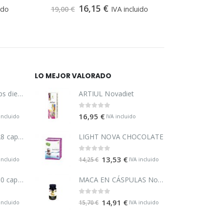
0
out of 5
16,15
€
ido
19,00
€
IVA incluido
12,20
€
LO MEJOR VALORADO
Dietform pic 30 caps dietmed
ARTIUL Novadiet
0
out of 5
16,95
€
incluido
IVA incluido
Adelpic sin gluten 28 caps pinisan
LIGHT NOVA CHOCOLATE
0
out of 5
13,53
€
14,25
€
incluido
IVA incluido
Berberina 500mg 60 caps naturmil
MACA EN CÁSPULAS Novadiet
0
out of 5
14,91
€
15,70
€
incluido
IVA incluido