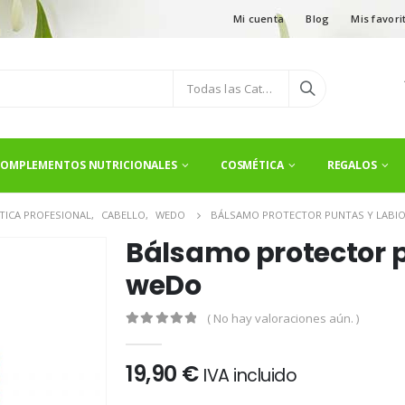
Mi cuenta
Blog
Mis favori
Todas las Categorías
OMPLEMENTOS NUTRICIONALES
COSMÉTICA
REGALOS
TICA PROFESIONAL
,
CABELLO
,
WEDO
BÁLSAMO PROTECTOR PUNTAS Y LABI
Bálsamo protector p
weDo
( No hay valoraciones aún. )
0
out of 5
19,90
€
IVA incluido