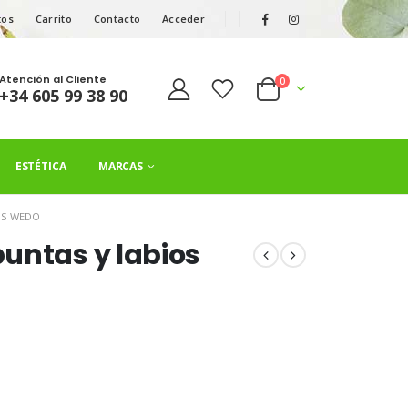
tos
Carrito
Contacto
Acceder
Atención al Cliente
0
+34 605 99 38 90
ESTÉTICA
MARCAS
OS WEDO
untas y labios