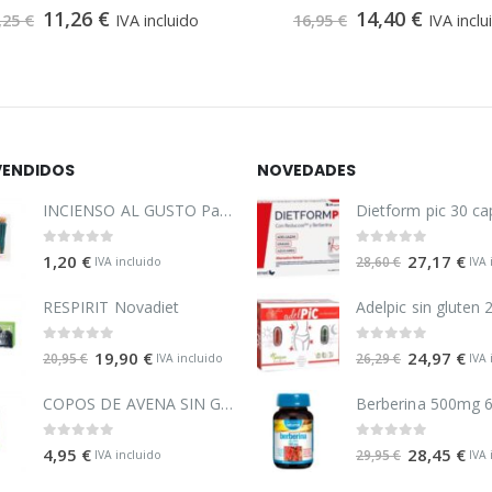
0
out of 5
0
out of 5
11,26
€
14,40
€
,25
€
IVA incluido
16,95
€
IVA inclu
VENDIDOS
NOVEDADES
INCIENSO AL GUSTO Pack 4 Varillas
0
out of 5
0
out of 5
1,20
€
27,17
€
28,60
€
IVA incluido
IVA 
RESPIRIT Novadiet
0
out of 5
0
out of 5
19,90
€
24,97
€
20,95
€
26,29
€
IVA incluido
IVA 
COPOS DE AVENA SIN GLUTEN EL GRANERO
0
out of 5
0
out of 5
4,95
€
28,45
€
29,95
€
IVA incluido
IVA 