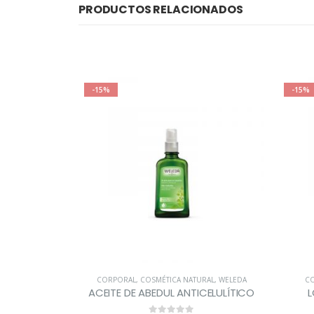
PRODUCTOS RELACIONADOS
-15%
-15%
 NATURAL
,
NATURALMENTE BELLA
CORPORAL
,
COSMÉTICA NATURAL
,
WELEDA
CO
IO MARNYS
ACEITE DE ABEDUL ANTICELULÍTICO
L