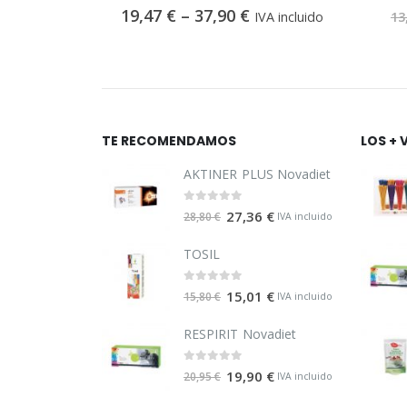
0
out of 5
19,47
€
–
37,90
€
A incluido
IVA incluido
13
TE RECOMENDAMOS
LOS + 
AKTINER PLUS Novadiet
0
out of 5
27,36
€
28,80
€
IVA incluido
TOSIL
0
out of 5
15,01
€
15,80
€
IVA incluido
RESPIRIT Novadiet
0
out of 5
19,90
€
20,95
€
IVA incluido