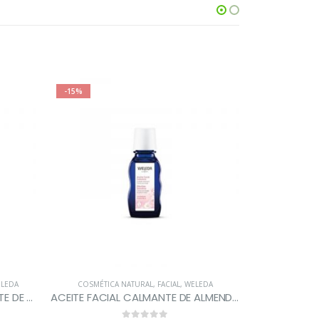
-15%
-15%
LEDA
COSMÉTICA NATURAL
,
FACIAL
,
WELEDA
CABELLO
,
C
LECHE CORPORAL REVITALIZANTE DE ONAGRA
ACEITE FACIAL CALMANTE DE ALMENDRA