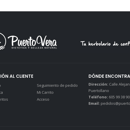
IÓN AL CLIENTE
DÓNDE ENCONTR
Dirección:
Calle Alejand
o
Seguimiento de pedido
Puertollano
ta
Mi Carrito
Teléfono:
605 99 38 90
ritos
Acceso
Email:
pedidos@puerto