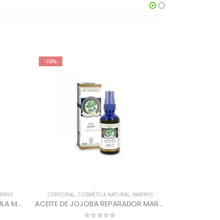
-10%
-15%
RNYS
CORPORAL
,
COSMÉTICA NATURAL
,
MARNYS
COSMÉTIC
ACEITE CORPORAL DE CALÉNDULA MARNYS
ACEITE DE JOJOBA REPARADOR MARNYS
LOCIÓN 