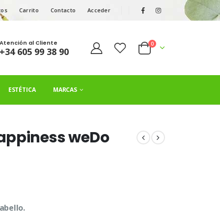
tos
Carrito
Contacto
Acceder
Atención al Cliente
0
+34 605 99 38 90
ESTÉTICA
MARCAS
appiness weDo
abello.