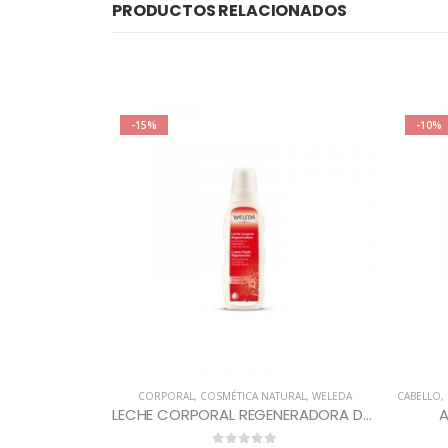
PRODUCTOS RELACIONADOS
-15%
-10%
URAL
,
WELEDA
CORPORAL
,
COSMÉTICA NATURAL
,
WELEDA
CABELLO
,
ICELULÍTICO
LECHE CORPORAL REGENERADORA DE GRANADA
A