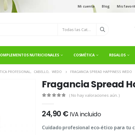
Mi cuenta
Blog
Mis favori
Todas las Categorías
OMPLEMENTOS NUTRICIONALES
COSMÉTICA
REGALOS
TICA PROFESIONAL
,
CABELLO
,
WEDO
FRAGANCIA SPREAD HAPPINESS WEDO
Fragancia Spread H
( No hay valoraciones aún. )
0
out of 5
24,90
€
IVA incluido
Cuidado profesional eco-ético para tu c