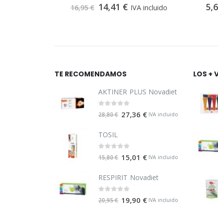
0
out of 5
14,41
€
5,
IVA incluido
16,95
€
IVA incluido
TE RECOMENDAMOS
LOS + 
AKTINER PLUS Novadiet
0
out of 5
27,36
€
28,80
€
IVA incluido
TOSIL
0
out of 5
15,01
€
15,80
€
IVA incluido
RESPIRIT Novadiet
0
out of 5
19,90
€
20,95
€
IVA incluido