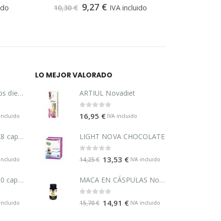
0
out of 5
9,27
€
ido
10,30
€
IVA incluido
12,20
€
LO MEJOR VALORADO
Dietform pic 30 caps dietmed
ARTIUL Novadiet
0
out of 5
16,95
€
incluido
IVA incluido
Adelpic sin gluten 28 caps pinisan
LIGHT NOVA CHOCOLATE
0
out of 5
13,53
€
14,25
€
incluido
IVA incluido
Berberina 500mg 60 caps naturmil
MACA EN CÁSPULAS Novadiet
0
out of 5
14,91
€
15,70
€
incluido
IVA incluido