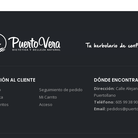
IÓN AL CLIENTE
DÓNDE ENCONTR
Dirección:
Calle Alejand
o
Seguimiento de pedido
Puertollano
ta
Mi Carrito
Teléfono:
605 99 38 90
ritos
Acceso
Email:
pedidos@puerto