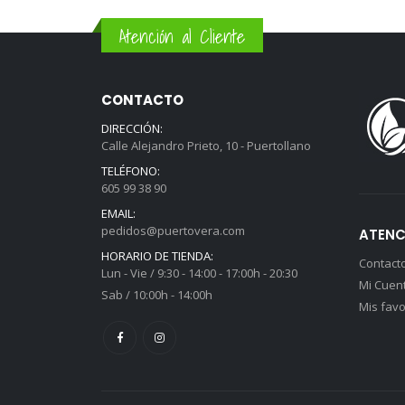
Atención al Cliente
CONTACTO
DIRECCIÓN:
Calle Alejandro Prieto, 10 - Puertollano
TELÉFONO:
605 99 38 90
EMAIL:
pedidos@puertovera.com
ATENC
HORARIO DE TIENDA:
Contact
Lun - Vie / 9:30 - 14:00 - 17:00h - 20:30
Mi Cuen
Sab / 10:00h - 14:00h
Mis favo